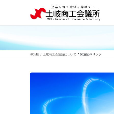
コ
ナ
ン
ビ
テ
ゲ
ン
ー
ツ
シ
へ
ョ
ス
ン
キ
に
ッ
移
HOME
土岐商工会議所について
関連団体リンク
プ
動