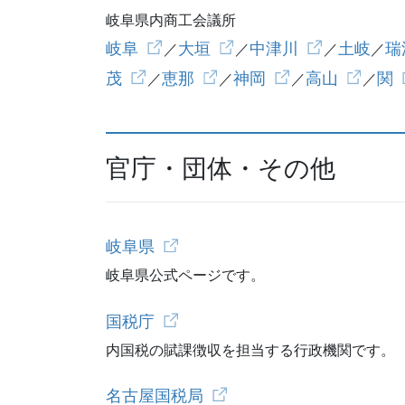
岐阜県内商工会議所
岐阜
大垣
中津川
土岐
瑞
／
／
／
／
茂
恵那
神岡
高山
関
／
／
／
／
官庁・団体・その他
岐阜県
岐阜県公式ページです。
国税庁
内国税の賦課徴収を担当する行政機関です。
名古屋国税局