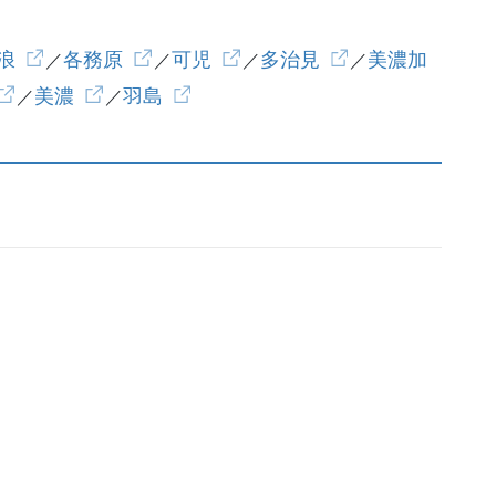
浪
各務原
可児
多治見
美濃加
／
／
／
／
美濃
羽島
／
／