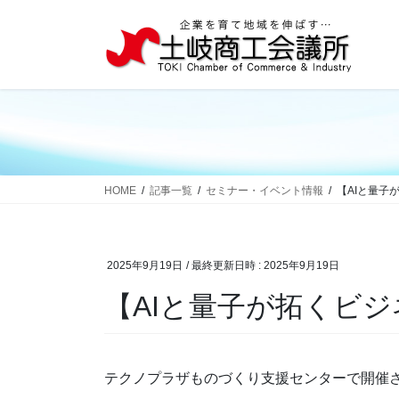
コ
ナ
ン
ビ
テ
ゲ
ン
ー
ツ
シ
へ
ョ
ス
ン
キ
に
ッ
移
HOME
記事一覧
セミナー・イベント情報
【AIと量子
プ
動
2025年9月19日
/ 最終更新日時 :
2025年9月19日
【AIと量子が拓くビ
テクノプラザものづくり支援センターで開催