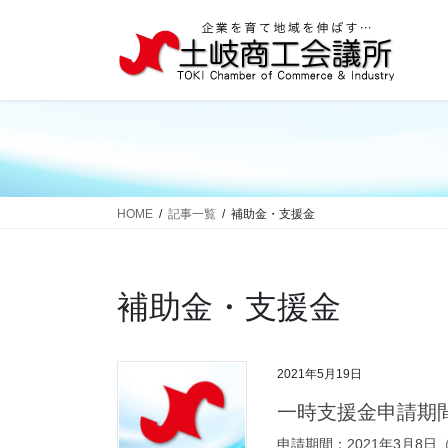
コ
ナ
ン
ビ
テ
ゲ
ン
ー
ツ
シ
へ
ョ
ス
ン
キ
に
ッ
移
HOME
記事一覧
補助金・支援金
プ
動
補助金・支援金
2021年5月19日
一時支援金申請期
申請期間：2021年3月8