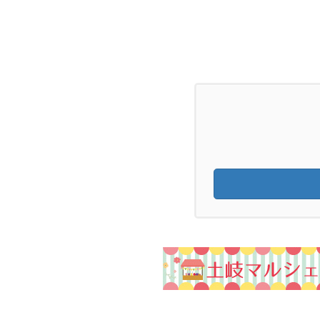
ペ
の
ー
ペ
ジ
ー
ジ
送
り