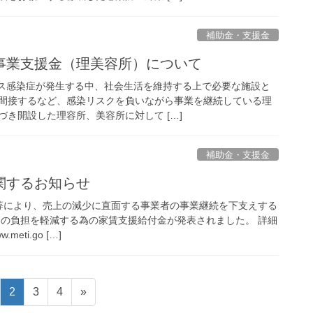
補助金・支援金
事業支援金（理美容所）について
ス感染症が発生する中、社会生活を維持する上で必要な施設と
間接するなど、感染リスクを負いながら事業を継続している理
き開設した理容所、美容所に対して […]
補助金・支援金
関するお知らせ
等により、売上の減少に直面する事業者の事業継続を下支えする
）の負担を軽減する為の家賃支援給付金が発表されました。 詳細
meti.go […]
固
固
固
2
3
4
»
定
定
定