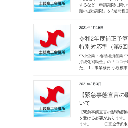
するなど、申請期限に問い
類の提出期限」を2週間程度
2021年4月19日
令和2年度補正予
特別対応型（第5
中小企業・地域経済産業 
持続化補助金」の「コロナ
た。 1．事業概要 小規模事
2021年3月3日
【緊急事態宣言の
いて
【緊急事態宣言の影響緩和
を受ける必要があります
ます。 〇完全予約制で行