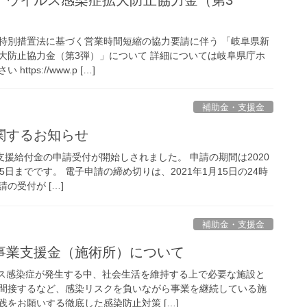
ナウイルス感染症拡大防止協力金（第3
特別措置法に基づく営業時間短縮の協力要請に伴う 「岐阜県新
大防止協力金（第3弾）」について 詳細については岐阜県庁ホ
tps://www.p […]
補助金・支援金
関するお知らせ
支援給付金の申請受付が開始しされました。 申請の期間は2020
月15日までです。 電子申請の締め切りは、2021年1月15日の24時
の受付が […]
補助金・支援金
事業支援金（施術所）について
ス感染症が発生する中、社会生活を維持する上で必要な施設と
間接するなど、感染リスクを負いながら事業を継続している施
をお願いする徹底した感染防止対策 […]