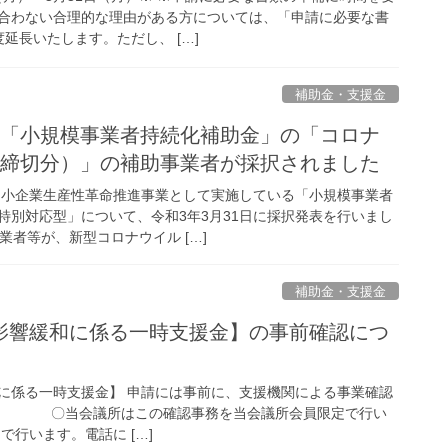
合わない合理的な理由がある方については、「申請に必要な書
延長いたします。ただし、 […]
補助金・支援金
算「小規模事業者持続化補助金」の「コロナ
回締切分）」の補助事業者が採択されました
中小企業生産性革命推進事業として実施している「小規模事業者
特別対応型」について、令和3年3月31日に採択発表を行いまし
業者等が、新型コロナウイル […]
補助金・支援金
影響緩和に係る一時支援金】の事前確認につ
に係る一時支援金】 申請には事前に、支援機関による事業確認
。 〇当会議所はこの確認事務を当会議所会員限定で行い
います。電話に […]