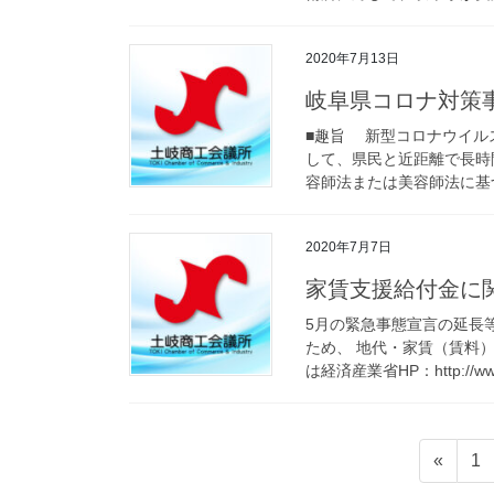
2020年7月13日
岐阜県コロナ対策
■趣旨 新型コロナウイル
して、県民と近距離で長時
容師法または美容師法に基づ
2020年7月7日
家賃支援給付金に
5月の緊急事態宣言の延長
ため、 地代・家賃（賃料
は経済産業省HP：http://www.
投
固
«
1
稿
定