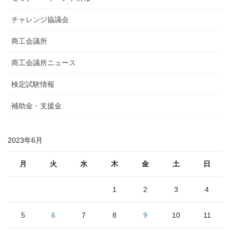
チャレンジ協議会
商工会議所
商工会議所ニュース
検定試験情報
補助金・支援金
2023年6月
月
火
水
木
金
土
日
1
2
3
4
5
6
7
8
9
10
11